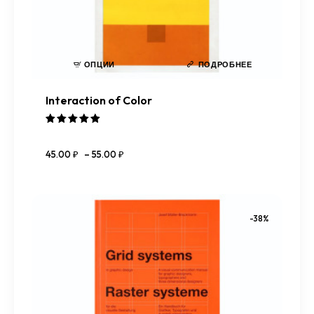
ОПЦИИ
ПОДРОБНЕЕ
Interaction of Color
Оценка
5.00
45
.
00
₽
–
55
.
00
₽
из 5
-38%