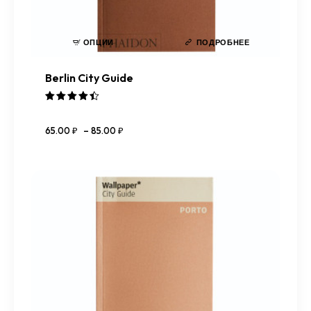
ОПЦИИ
ПОДРОБНЕЕ
Berlin City Guide
Оценка
4.50
65
.
00
₽
–
85
.
00
₽
из 5