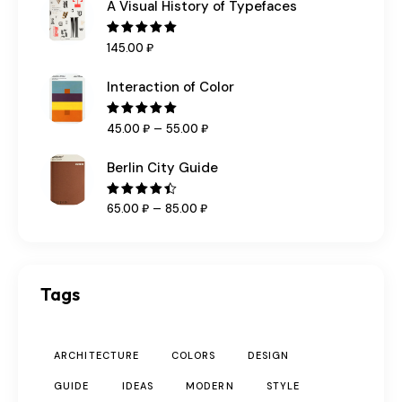
A Visual History of Typefaces
Оценка
145
.
00
₽
5.00
из 5
Interaction of Color
Оценка
–
45
.
00
₽
55
.
00
₽
5.00
из 5
Berlin City Guide
Оценка
–
65
.
00
₽
85
.
00
₽
4.50
из
5
Tags
ARCHITECTURE
COLORS
DESIGN
GUIDE
IDEAS
MODERN
STYLE