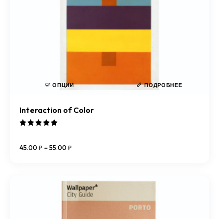
ОПЦИИ
ПОДРОБНЕЕ
Interaction of Color
Оценка
5.00
45
.
00
₽
–
55
.
00
₽
из 5