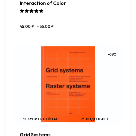
Interaction of Color
Оценка
5.00
45
.
00
₽
–
55
.
00
₽
из 5
-38%
КУПИТЬ СЕЙЧАС
ПОДРОБНЕЕ
Grid Systems