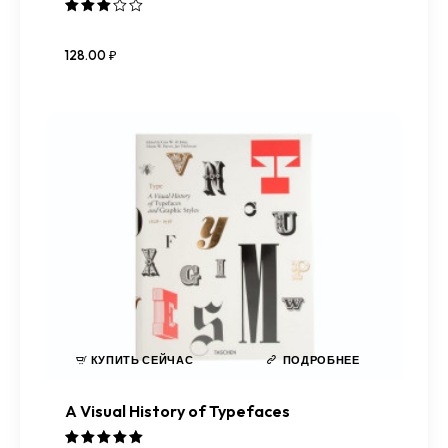
Оценк
а
128
.
00
₽
3.00
из 5
КУПИТЬ СЕЙЧАС
ПОДРОБНЕЕ
A Visual History of Typefaces