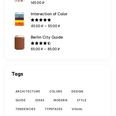
Оценка
145
.
00
₽
5.00
из 5
Interaction of Color
Оценка
–
45
.
00
₽
55
.
00
₽
5.00
из 5
Berlin City Guide
Оценка
–
65
.
00
₽
85
.
00
₽
4.50
из
5
Tags
ARCHITECTURE
COLORS
DESIGN
GUIDE
IDEAS
MODERN
STYLE
TENDENCIES
TYPEFACES
VISUAL