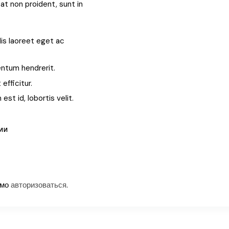
at non proident, sunt in
is laoreet eget ac
ntum hendrerit.
fficitur.
st id, lobortis velit.
ИИ
имо
авторизоваться
.