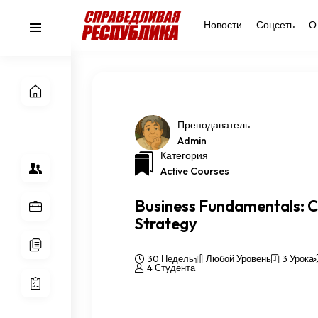
Новости
Соцсеть
О
Преподаватель
Admin
Категория
Active Courses
Business Fundamentals: 
Strategy
30 Недель
Любой Уровень
3 Урока
4 Студента