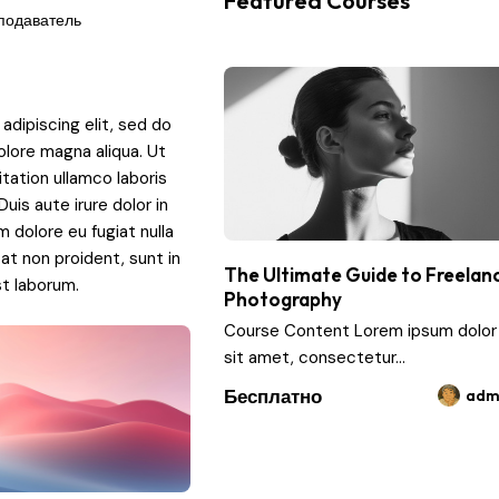
Featured Courses
подаватель
dipiscing elit, sed do
olore magna aliqua. Ut
tation ullamco laboris
uis aute irure dolor in
m dolore eu fugiat nulla
at non proident, sunt in
The Ultimate Guide to Freelan
st laborum.
Photography
Course Content Lorem ipsum dolor
sit amet, consectetur...
Бесплатно
adm