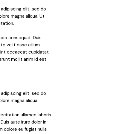
dipiscing elit, sed do
olore magna aliqua. Ut
tation.
modo consequat. Duis
ate velit esse cillum
 sint occaecat cupidatat
erunt mollit anim id est
dipiscing elit, sed do
olore magna aliqua.
rcitation ullamco laboris
uis aute irure dolor in
m dolore eu fugiat nulla