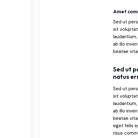
Amet commo
Sed ut pers
sit volupt
laudantium,
ab illo inve
beatae vita
Sed ut p
natus er
Sed ut pers
sit volupt
laudantium,
ab illo inve
beatae vita
eget felis 
risus comm