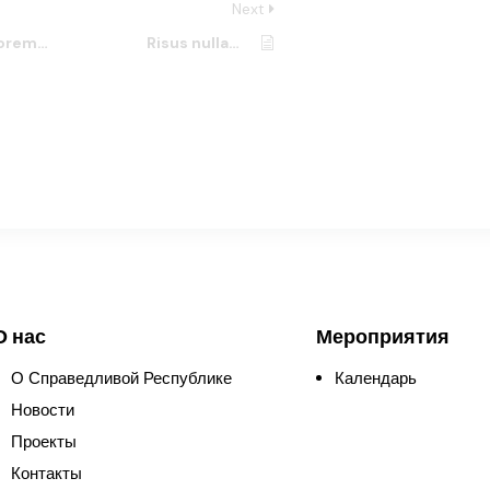
Next
m dolor sit
Risus nullam eget felis eget
О нас
Мероприятия
О Справедливой Республике
Календарь
Новости
Проекты
Контакты