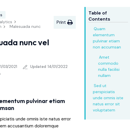
Table of
cs
Contents
alytics
Print
n
Malesuada nunc
Quam
elementum
uada nunc vel
pulvinar etiam
non accumsan
Amet
commodo
31/03/2021
Updated
14/01/2022
nulla facilisi
n
nullam
Sed ut
perspiciatis
unde omnis iste
ementum pulvinar etiam
natus error sit
umsan
voluptatem
piciatis unde omnis iste natus error
atem accusantium doloremque