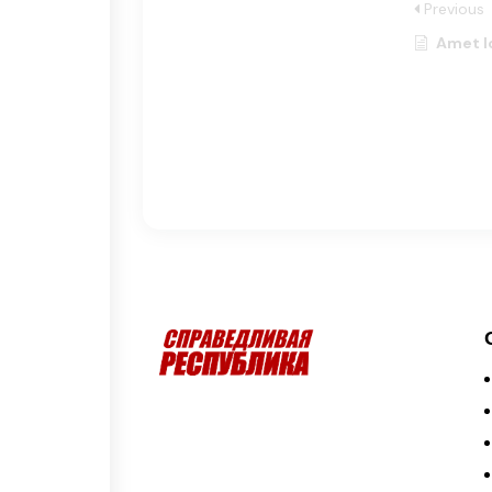
Previous
Amet lorem ipsu