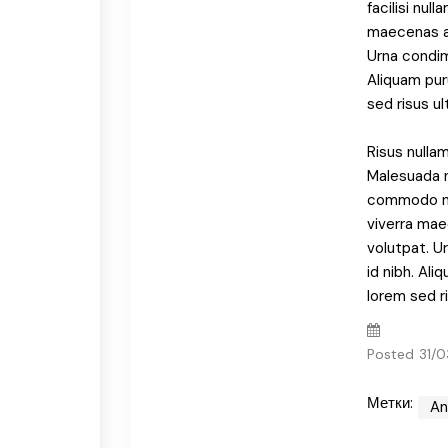
facilisi nul
maecenas ac
Urna condim
Aliquam pur
sed risus ult
Risus nullam
Malesuada 
commodo nul
viverra mae
volutpat. 
id nibh. Al
lorem sed ri
Posted
31/0
Метки:
An