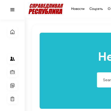
Новости
Соцсеть
О
He