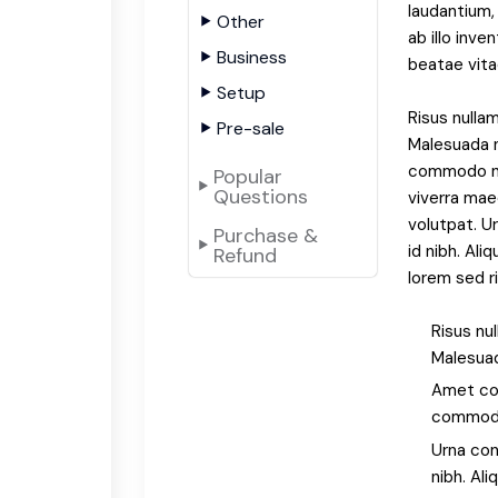
laudantium,
Other
ab illo inve
Business
beatae vita
Setup
Risus nullam
Pre-sale
Malesuada 
commodo nul
Popular
Questions
viverra mae
volutpat. 
Purchase &
id nibh. Al
Refund
lorem sed ri
Risus nu
Malesuad
Amet com
commodo
Urna co
nibh. Al