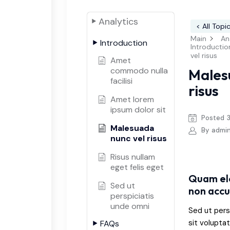
Analytics
< All Topi
Main
An
Introduction
Introductio
vel risus
Amet
commodo nulla
Males
facilisi
risus
Amet lorem
ipsum dolor sit
Posted
Malesuada
By
admi
nunc vel risus
Risus nullam
eget felis eget
Quam el
Sed ut
non acc
perspiciatis
unde omni
Sed ut pers
sit volupt
FAQs